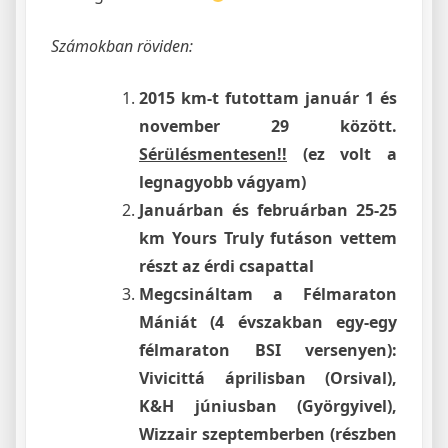
Számokban röviden:
2015 km-t futottam január 1 és
november 29 között.
Sérülésmentesen!!
(ez volt a
legnagyobb vágyam)
Januárban és februárban 25-25
km Yours Truly futáson vettem
részt az érdi csapattal
Megcsináltam a Félmaraton
Mániát (4 évszakban egy-egy
félmaraton BSI versenyen):
Vivicittá áprilisban (Orsival),
K&H júniusban (Györgyivel),
Wizzair szeptemberben (részben