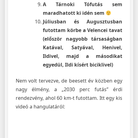
A Tárnoki Tófutás sem
maradhatott ki idén sem
Júliusban és Augusztusban
futottam körbe a Velencei tavat
(először nagyobb társaságban
Katával, Satyával, Henivel,
Ildivel, majd a másodikat
egyedül, Ildi kísért biciklivel)
Nem volt tervezve, de beesett év közben egy
nagy élmény, a „2030 perc futás” érdi
rendezvény, ahol 60 km-t futottam. Itt egy kis
videó a hangulatáról: