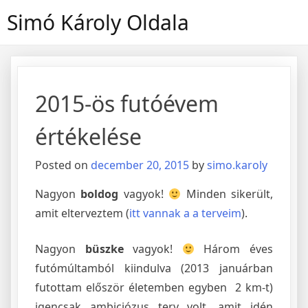
Skip
Simó Károly Oldala
to
content
2015-ös futóévem
értékelése
Posted on
december 20, 2015
by
simo.karoly
Nagyon
boldog
vagyok!
Minden sikerült,
amit elterveztem (
itt vannak a a terveim
).
Nagyon
büszke
vagyok!
Három éves
futómúltamból kiindulva (2013 januárban
futottam először életemben egyben 2 km-t)
igencsak ambiciózus terv volt, amit idén