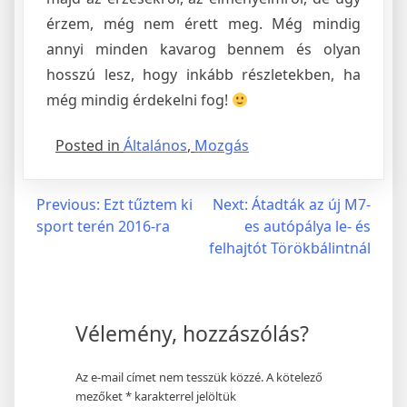
érzem, még nem érett meg. Még mindig
annyi minden kavarog bennem és olyan
hosszú lesz, hogy inkább részletekben, ha
még mindig érdekelni fog!
Posted in
Általános
,
Mozgás
Bejegyzés
Previous:
Ezt tűztem ki
Next:
Átadták az új M7-
sport terén 2016-ra
es autópálya le- és
navigáció
felhajtót Törökbálintnál
Vélemény, hozzászólás?
Az e-mail címet nem tesszük közzé.
A kötelező
mezőket
*
karakterrel jelöltük