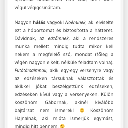
végül végigcsináltam.
Nagyon
hálás
vagyok!
Noéminek
, aki elviselte
ezt a hóbortomat és biztosította a hátteret.
Dávidnak, az
edzőmnek
, aki a rendszeres
munka mellett mindig tudta mikor kell
nekem a megfelelő szó, mondat (főleg a
végén nagyon elkelt, nélküle feladtam volna).
Futótársaimnak
, akik egy-egy versenyre vagy
az edzéseken társuknak választottak és
akikkel jókat beszélgettünk edzéseken,
edzéseken kívül vagy a versenyeken. Külön
köszönöm Gábornak, akinél kiválóbb
bajtársat nem ismerek!
Köszönöm
Hajnalnak, aki mióta ismerjük egymást,
mindig hitt bennem.