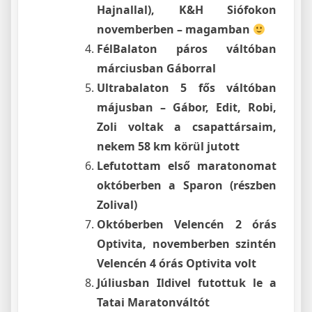
Hajnallal), K&H Siófokon
novemberben – magamban
FélBalaton páros váltóban
márciusban Gáborral
Ultrabalaton 5 fős váltóban
májusban – Gábor, Edit, Robi,
Zoli voltak a csapattársaim,
nekem 58 km körül jutott
Lefutottam első maratonomat
októberben a Sparon (részben
Zolival)
Októberben Velencén 2 órás
Optivita, novemberben szintén
Velencén 4 órás Optivita volt
Júliusban Ildivel futottuk le a
Tatai Maratonváltót