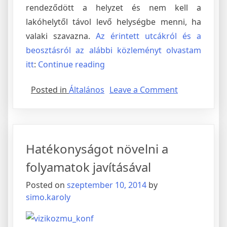
rendeződött a helyzet és nem kell a
lakóhelytől távol levő helységbe menni, ha
valaki szavazna.
Az érintett utcákról és a
beosztásról az alábbi közleményt olvastam
„Ugyanott
itt
:
Continue reading
lehet
on
Posted in
Általános
Leave a Comment
szavazni,
Ugyanott
ahol
lehet
tavasszal”
szavazni,
ahol
Hatékonyságot növelni a
tavasszal
folyamatok javításával
Posted on
szeptember 10, 2014
by
simo.karoly