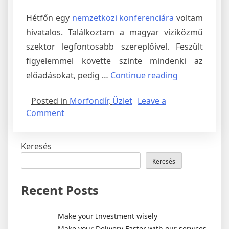
Hétfőn egy
nemzetközi konferenciára
voltam
hivatalos. Találkoztam a magyar víziközmű
szektor legfontosabb szereplőivel. Feszült
figyelemmel követte szinte mindenki az
„Hatékonysá
előadásokat, pedig …
Continue reading
növelni
Posted in
Morfondír
,
Üzlet
Leave a
a
on
Comment
folyamatok
Hatékonyságot
javításával”
növelni
Keresés
a
folyamatok
Keresés
javításával
Recent Posts
Make your Investment wisely
Make your Delivery Faster with our services