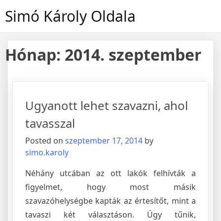
Skip
Simó Károly Oldala
to
content
Hónap:
2014. szeptember
Ugyanott lehet szavazni, ahol
tavasszal
Posted on
szeptember 17, 2014
by
simo.karoly
Néhány utcában az ott lakók felhívták a
figyelmet, hogy most másik
szavazóhelységbe kapták az értesítőt, mint a
tavaszi két választáson. Úgy tűnik,