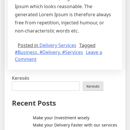
Ipsum which looks reasonable. The
generated Lorem Ipsum is therefore always
free from repetition, injected humour, or
non-characteristic words etc.
Posted in
Delivery Services
Tagged
#Business
,
#Delivery
,
#Services
Leave a
on
Comment
Make
your
Keresés
Delivery
Faster
Keresés
with
our
Recent Posts
services
Make your Investment wisely
Make your Delivery Faster with our services