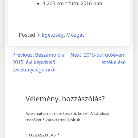
1.200 km-t futni 2016-ban
Posted in
Egészség
,
Mozgás
Bejegyzés
Previous:
Beszámoló a
Next:
2015-ös futóévem
2015. évi képviselői
értékelése
navigáció
tevékenységemről
Vélemény, hozzászólás?
Az e-mail címet nem tesszük közzé.
A kötelező
mezőket
*
karakterrel jelöltük
HOZZÁSZÓLÁS
*