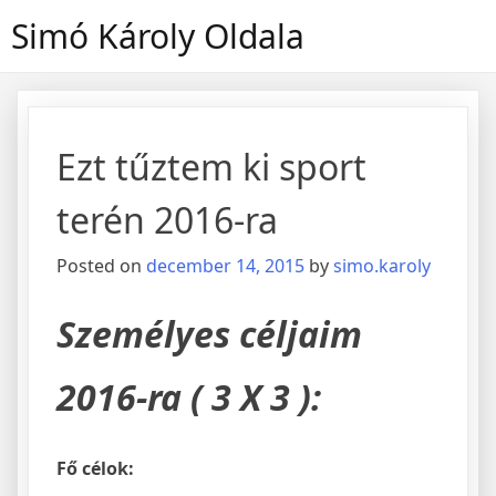
Skip
Simó Károly Oldala
to
content
Ezt tűztem ki sport
terén 2016-ra
Posted on
december 14, 2015
by
simo.karoly
Személyes céljaim
2016-ra ( 3 X 3 ):
Fő célok: